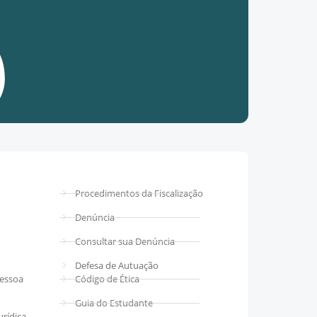
Procedimentos da Fiscalização
Denúncia
Consultar sua Denúncia
Defesa de Autuação
Pessoa
Código de Ética
Guia do Estudante
urídica