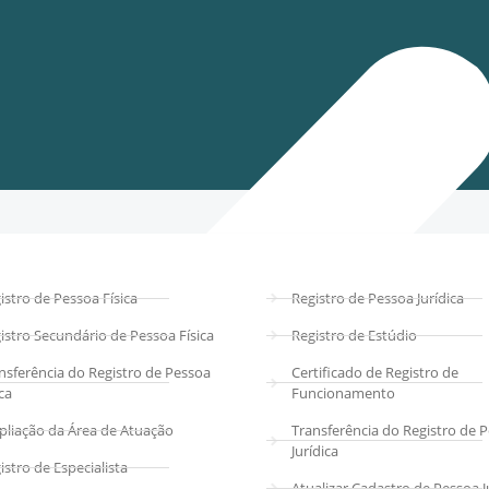
istro de Pessoa Física
Registro de Pessoa Jurídica
istro Secundário de Pessoa Física
Registro de Estúdio
nsferência do Registro de Pessoa
Certificado de Registro de
ica
Funcionamento
liação da Área de Atuação
Transferência do Registro de 
Jurídica
istro de Especialista
Atualizar Cadastro de Pessoa J