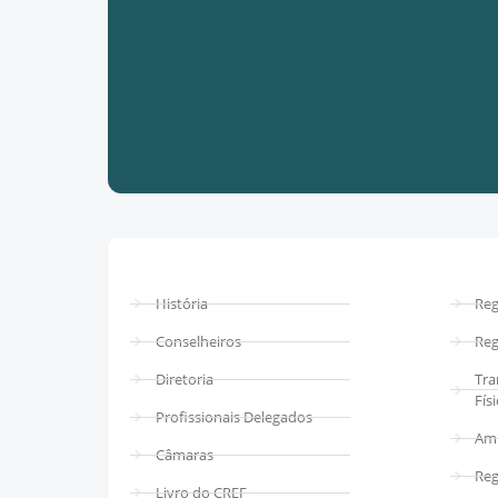
História
Reg
Conselheiros
Reg
Diretoria
Tra
Fís
Profissionais Delegados
Amp
Câmaras
Reg
Livro do CREF